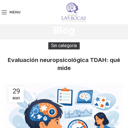
MENU
Blog
Sin categoría
Evaluación neuropsicológica TDAH: qué
mide
29
MAY