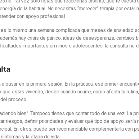
s no. Tal vez solo notas que reaccionas distinto, que te cuesta di
ergía de la habitual. No necesitas “merecer” terapia por estar 
 atender con apoyo profesional.
 No es lo mismo una semana complicada que meses de ansiedad so
 Si además hay crisis de pánico, ideas de desesperanza, cambios 
ficultades importantes en niños o adolescentes, la consulta no 
lta
 pasar en la primera sesión. En la práctica, ese primer encuentr
lo que estás viviendo, desde cuándo ocurre, cómo afecta tu rutina
 del proceso.
haciendo bien”. Tampoco tienes que contar todo de una vez. La pr
r riesgos, definir prioridades y evaluar qué tipo de apoyo sería m
incipal. En otros, puede ser recomendable complementarla con psi
síntomas y la etapa de vida.