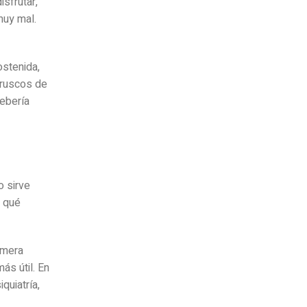
sfrutar,
muy mal.
stenida,
bruscos de
debería
o sirve
, qué
imera
ás útil. En
quiatría,