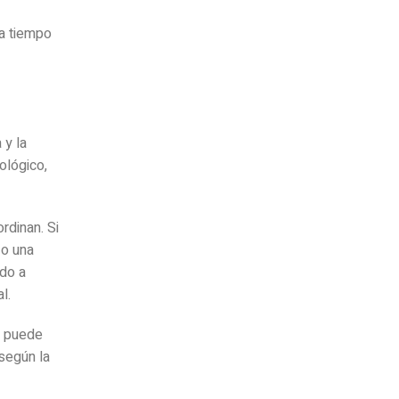
 a tiempo
 y la
ológico,
rdinan. Si
 o una
ado a
l.
l puede
según la