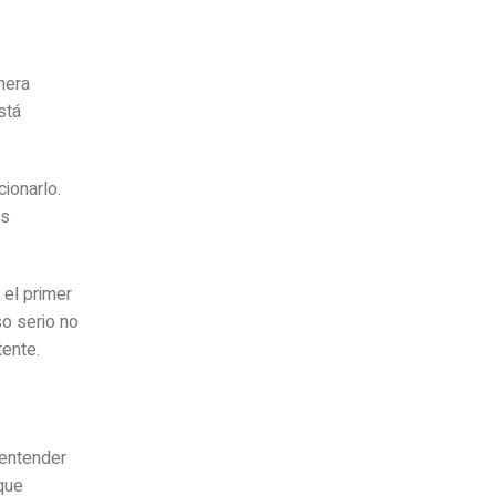
mera
stá
ionarlo.
es
 el primer
so serio no
tente.
 entender
que