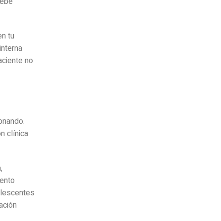
debe
en tu
interna
aciente no
ionando.
n clínica
,
iento
olescentes
ación