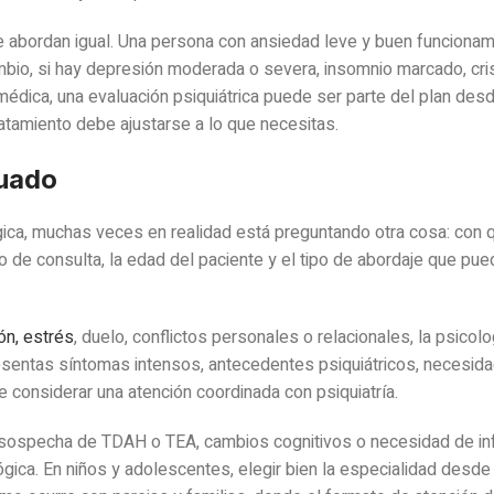
 abordan igual. Una persona con ansiedad leve y buen funcionam
mbio, si hay depresión moderada o severa, insomnio marcado, cri
médica, una evaluación psiquiátrica puede ser parte del plan desde
tratamiento debe ajustarse a lo que necesitas.
cuado
ca, muchas veces en realidad está preguntando otra cosa: con 
de consulta, la edad del paciente y el tipo de abordaje que pue
ón, estrés
, duelo, conflictos personales o relacionales, la psicolo
esentas síntomas intensos, antecedentes psiquiátricos, necesid
 considerar una atención coordinada con psiquiatría.
e, sospecha de TDAH o TEA, cambios cognitivos o necesidad de in
ca. En niños y adolescentes, elegir bien la especialidad desde e