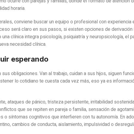
mo ocurre con parejas y familias, donde el formato de atención 
idad horaria.
rales, conviene buscar un equipo o profesional con experiencia 
ceso será claro en sus pasos, si existen opciones de derivación 
na clínica integra psicología, psiquiatría y neuropsicología, el p
eva necesidad clínica.
guir esperando
s obligaciones. Van al trabajo, cuidan a sus hijos, siguen func
ostener lo cotidiano te cuesta cada vez más, eso ya es informació
, ataques de pánico, tristeza persistente, irritabilidad sostenida
onflictos que se repiten en pareja o familia, sensación de agotam
es o síntomas cognitivos que interfieren con tu autonomía. En ad
ntino, cambios de conducta, aislamiento, impulsividad o desregul