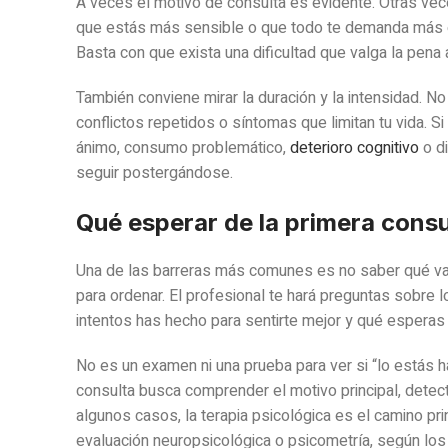
A veces el motivo de consulta es evidente. Otras vece
que estás más sensible o que todo te demanda más en
Basta con que exista una dificultad que valga la pena
También conviene mirar la duración y la intensidad.
conflictos repetidos o síntomas que limitan tu vida.
ánimo, consumo problemático,
deterioro cognitivo
o di
seguir postergándose.
Qué esperar de la primera consu
Una de las barreras más comunes es no saber qué va a
para ordenar. El profesional te hará preguntas sobre 
intentos has hecho para sentirte mejor y qué esperas
No es un examen ni una prueba para ver si “lo estás 
consulta busca comprender el motivo principal, detecta
algunos casos, la terapia psicológica es el camino pr
evaluación neuropsicológica o psicometría, según los 