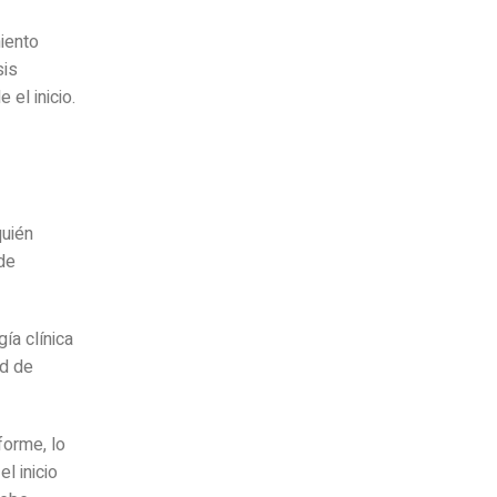
iento
sis
 el inicio.
quién
de
gía clínica
ad de
forme, lo
l inicio