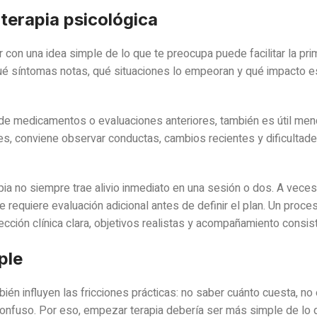
erapia psicológica
 con una idea simple de lo que te preocupa puede facilitar la pri
ué síntomas notas, qué situaciones lo empeoran y qué impacto e
 de medicamentos o evaluaciones anteriores, también es útil menc
s, conviene observar conductas, cambios recientes y dificultad
pia no siempre trae alivio inmediato en una sesión o dos. A veces
requiere evaluación adicional antes de definir el plan. Un proce
ección clínica clara, objetivos realistas y acompañamiento consis
ple
mbién influyen las fricciones prácticas: no saber cuánto cuesta, no
 confuso. Por eso, empezar terapia debería ser más simple de lo 