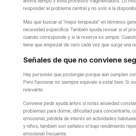
ahorra tiempo y evita procesos fragmentados. Lo mis
responder al problema central y no solo a la disponibil
Más que buscar al “mejor terapeuta” en términos gene
necesidad específica. También ayuda revisar si el pro
cuando corresponde y si la reserva es simple. Cuando u
tiene que empezar de cero cada vez que surge una nu
Señales de que no conviene se
Hay personas que postergan porque aún cumplen con su
Pero funcionar no siempre equivale a estar bien. Si s
relevante.
Conviene pedir ayuda antes si notas ansiedad constante
problemas para dormir, dificultad para concentrarte, c
emocional, pérdida de interés en actividades habitual
y niños, también son señales el bajo rendimiento repe
emocional frecuente.