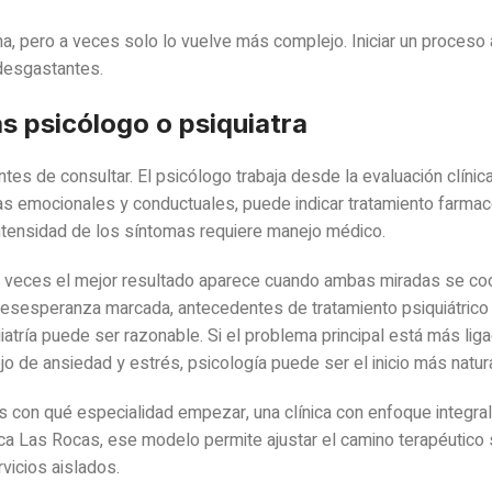
a, pero a veces solo lo vuelve más complejo. Iniciar un proceso
desgastantes.
as psicólogo o psiquiatra
tes de consultar. El psicólogo trabaja desde la evaluación clínica
mas emocionales y conductuales, puede indicar tratamiento farmac
intensidad de los síntomas requiere manejo médico.
s veces el mejor resultado aparece cuando ambas miradas se coo
, desesperanza marcada, antecedentes de tratamiento psiquiátrico
uiatría puede ser razonable. Si el problema principal está más lig
o de ansiedad y estrés, psicología puede ser el inicio más natura
es con qué especialidad empezar, una clínica con enfoque integra
ica Las Rocas, ese modelo permite ajustar el camino terapéutico 
rvicios aislados.