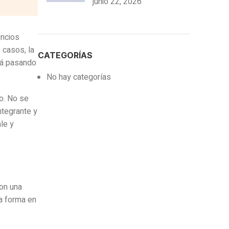
junio 22, 2026
encios
 casos, la
CATEGORÍAS
tá pasando
No hay categorías
ro. No se
ntegrante y
le y
.
con una
la forma en