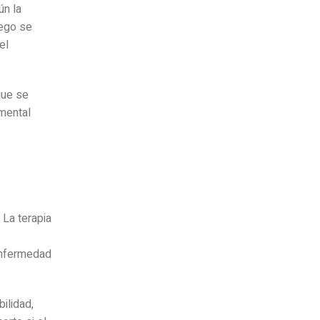
ún la
uego se
el
que se
 mental
 La terapia
 enfermedad
ilidad,