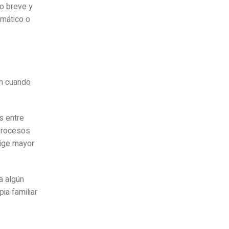
jo breve y
emático o
en cuando
s entre
 procesos
xige mayor
a algún
ia familiar