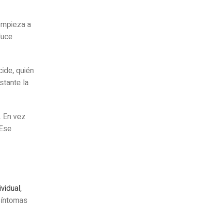
 empieza a
duce
ide, quién
stante la
. En vez
 Ese
ividual
,
 síntomas