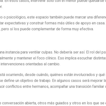
a. En esos casos, intervenir solo con el menor puede quedarse c
r.
ico o psicológico, este espacio también puede marcar una diferenc
star expectativas y construir formas más útiles de apoyo en casa
, pero sí los puede complementar de forma muy efectiva.
a instancia para ventilar culpas. No debería ser así. El rol del p
lmente y mantener el foco clínico. Eso implica escuchar distinta
 intervenciones orientadas al cambio.
stá ocurriendo, desde cuándo, quiénes están involucrados y qué 
e define un objetivo de trabajo. En algunos casos será mejorar l
ducir conflictos entre hermanos, acompañar una transición familiar
conversación abierta, otros más guiados y otros en los que se 