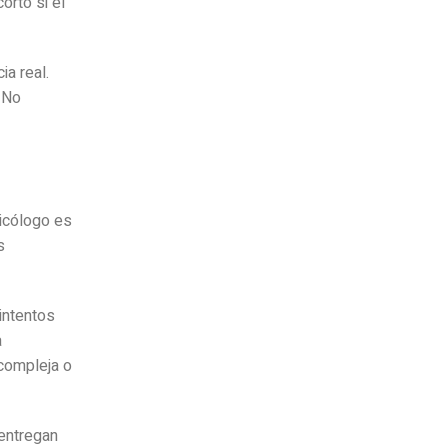
orto si el
ia real.
. No
sicólogo es
s
intentos
a
 compleja o
entregan