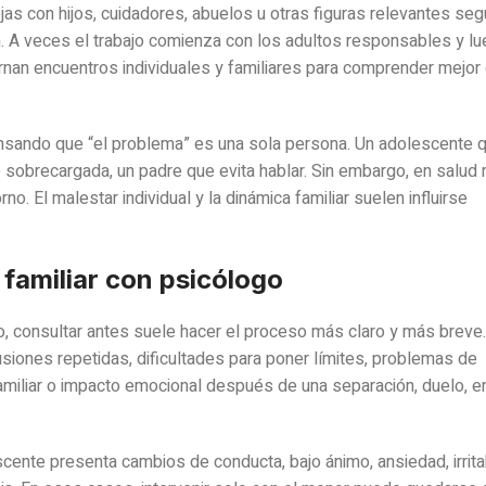
rejas con hijos, cuidadores, abuelos u otras figuras relevantes seg
n. A veces el trabajo comienza con los adultos responsables y l
rnan encuentros individuales y familiares para comprender mejor 
nsando que “el problema” es una sola persona. Un adolescente 
 sobrecargada, un padre que evita hablar. Sin embargo, en salud
o. El malestar individual y la dinámica familiar suelen influirse
 familiar con psicólogo
o, consultar antes suele hacer el proceso más claro y más breve.
usiones repetidas, dificultades para poner límites, problemas de
familiar o impacto emocional después de una separación, duelo,
ente presenta cambios de conducta, bajo ánimo, ansiedad, irritab