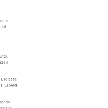
tomar
 del
unto,
eza a
. Eso pasa
s. Esperar
mulando