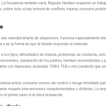
 La frecuencia también varía. Algunas familias requieren un traba
, sobre todo si hay historia de conflicto, trauma, consumo probl
te
 en una variedad amplia de situaciones. Funciona especialmente bi
a o en la forma en que la familia responde al malestar.
a los hijos, dificultades de crianza, problemas de conducta, celo
dolescentes, separación de los padres, familias reconstituidas y
rante con depresión, ansiedad, TDAH, TEA u otra condición que e
olencia activa, consumo severo sin control o riesgo inmediato par
puede requerir intervenciones complementarias o distintas. La terap
s el primer paso ni la única respuesta.