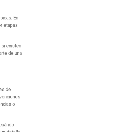
ísicas. En
r etapas:
 si existen
arte de una
tes de
rvenciones
encias o
 cuándo