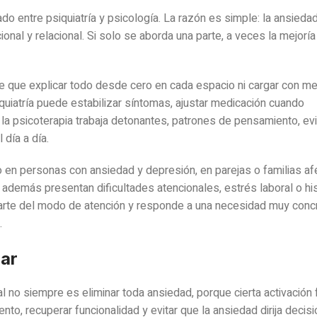
o entre psiquiatría y psicología. La razón es simple: la ansiedad
onal y relacional. Si solo se aborda una parte, a veces la mejorí
ene que explicar todo desde cero en cada espacio ni cargar con m
iquiatría puede estabilizar síntomas, ajustar medicación cuando
la psicoterapia trabaja detonantes, patrones de pensamiento, evi
 día a día.
 en personas con ansiedad y depresión, en parejas o familias a
 además presentan dificultades atencionales, estrés laboral o his
parte del modo de atención y responde a una necesidad muy concre
.
rar
ial no siempre es eliminar toda ansiedad, porque cierta activación
ento, recuperar funcionalidad y evitar que la ansiedad dirija decis