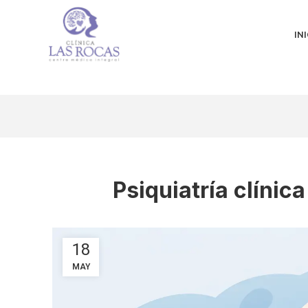
INI
Psiquiatría clínic
18
MAY