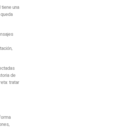
 tiene una
a queda
ensajes
tación,
fectadas
toria de
ta: tratar
 forma
iones,