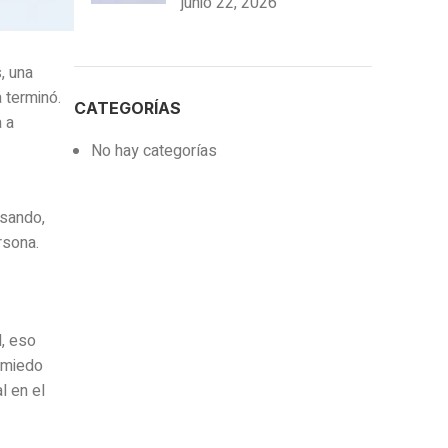
junio 22, 2026
, una
 terminó.
CATEGORÍAS
 a
No hay categorías
asando,
rsona.
d, eso
, miedo
l en el