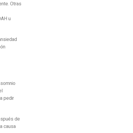
ente. Otras
DAH u
 ansiedad
ión
insomnio
el
ra pedir
después de
na causa