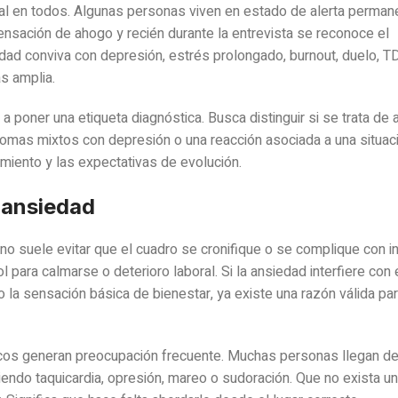
al en todos. Algunas personas viven en estado de alerta perman
ensación de ahogo y recién durante la entrevista se reconoce el
ad conviva con depresión, estrés prolongado, burnout, duelo, T
s amplia.
 a poner una etiqueta diagnóstica. Busca distinguir si se trata de
ntomas mixtos con depresión o una reacción asociada a una situac
amiento y las expectativas de evolución.
 ansiedad
ano suele evitar que el cuadro se cronifique o se complique con 
l para calmarse o deterioro laboral. Si la ansiedad interfiere con 
r o la sensación básica de bienestar, ya existe una razón válida pa
icos generan preocupación frecuente. Muchas personas llegan 
endo taquicardia, opresión, mareo o sudoración. Que no exista u