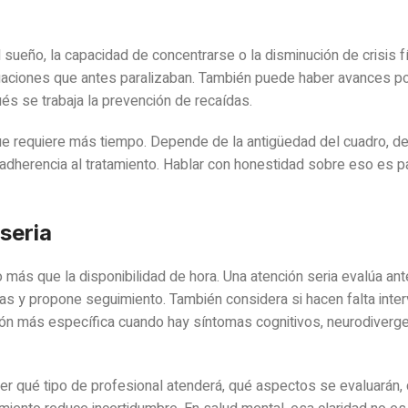
 sueño, la capacidad de concentrarse o la disminución de crisis f
tuaciones que antes paralizaban. También puede haber avances po
ués se trabaja la prevención de recaídas.
ue requiere más tiempo. Depende de la antigüedad del cuadro, de
 adherencia al tratamiento. Hablar con honestidad sobre eso es p
seria
o más que la disponibilidad de hora. Una atención seria evalúa an
das y propone seguimiento. También considera si hacen falta inte
ón más específica cuando hay síntomas cognitivos, neurodiverg
ber qué tipo de profesional atenderá, qué aspectos se evaluarán,