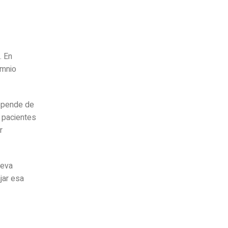
. En
omnio
depende de
y pacientes
r
leva
jar esa