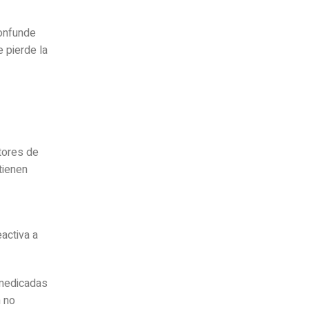
confunde
 pierde la
tores de
tienen
activa a
 medicadas
n no