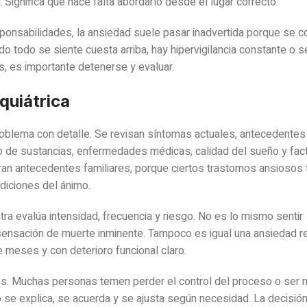
 Significa que hace falta abordarlo desde el lugar correcto.
sponsabilidades, la ansiedad suele pasar inadvertida porque se 
 todo se siente cuesta arriba, hay hipervigilancia constante o se
s, es importante detenerse y evaluar.
quiátrica
roblema con detalle. Se revisan síntomas actuales, antecedentes
mo de sustancias, enfermedades médicas, calidad del sueño y fac
an antecedentes familiares, porque ciertos trastornos ansiosos 
diciones del ánimo.
ra evalúa intensidad, frecuencia y riesgo. No es lo mismo sentir
sensación de muerte inminente. Tampoco es igual una ansiedad re
 meses y con deterioro funcional claro.
tes. Muchas personas temen perder el control del proceso o ser
nto se explica, se acuerda y se ajusta según necesidad. La decisió