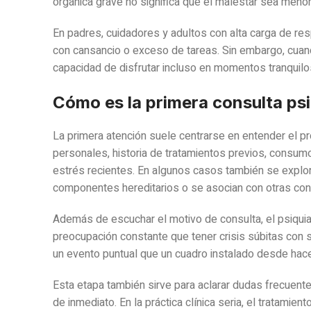
orgánica grave no significa que el malestar sea menor.
En padres, cuidadores y adultos con alta carga de re
con cansancio o exceso de tareas. Sin embargo, cuando
capacidad de disfrutar incluso en momentos tranquilo
Cómo es la primera consulta psi
La primera atención suele centrarse en entender el p
personales, historia de tratamientos previos, consu
estrés recientes. En algunos casos también se explor
componentes hereditarios o se asocian con otras con
Además de escuchar el motivo de consulta, el psiquiat
preocupación constante que tener crisis súbitas con 
un evento puntual que un cuadro instalado desde hace
Esta etapa también sirve para aclarar dudas frecuen
de inmediato. En la práctica clínica seria, el tratamie